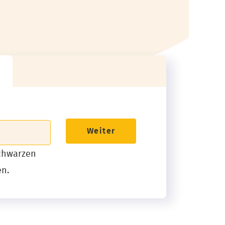
Weiter
schwarzen
en.