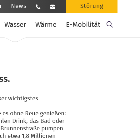
n
News
Störung
Suchbe
Wasser
Wärme
E-Mobilität
ss.
ser wichtigstes
e es ohne Reue genießen:
hlen Drink, das Bad oder
r Brunnenstraße pumpen
ch etwa 1,8 Millionen