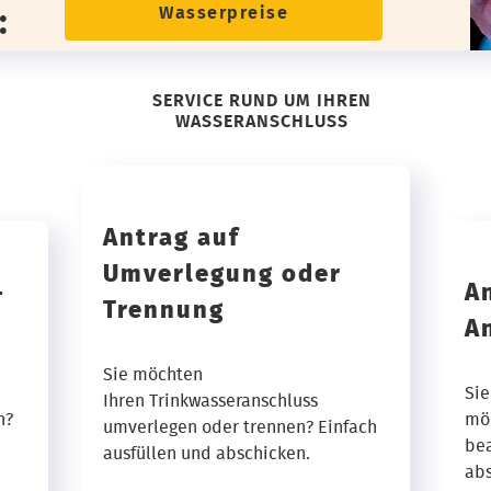
Wasserpreise
:
SERVICE RUND UM IHREN
WASSERANSCHLUSS
Antrag auf
Umverlegung oder
-
A
Trennung
A
Sie möchten
Sie
Ihren Trinkwasseranschluss
n?
mö
umverlegen oder trennen? Einfach
bea
ausfüllen und abschicken.
abs