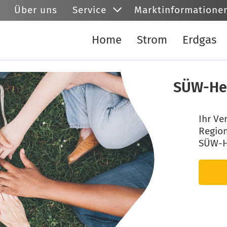
Über uns
Service
Marktinformatione
Home
Strom
Erdgas
SÜW-Her
Ihr Ve
Region
SÜW-H