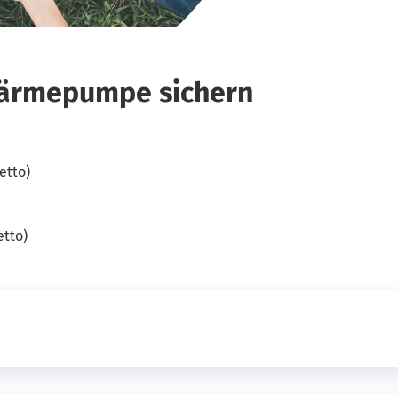
wärmepumpe sichern
netto)
etto)