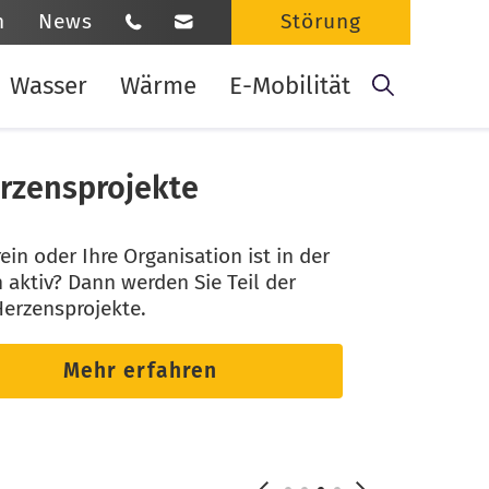
n
News
Störung
Suchbe
Wasser
Wärme
E-Mobilität
zensprojekte
rein oder Ihre Organisation ist in der
 aktiv? Dann werden Sie Teil der
erzensprojekte.
Mehr erfahren