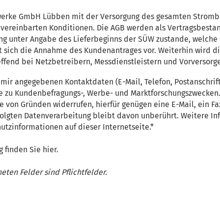
dwerke GmbH Lübben mit der Versorgung des gesamten Strombe
 vereinbarten Konditionen. Die
AGB
werden als Vertragsbestan
gung unter Angabe des Lieferbeginns der SÜW zustande, welch
lt sich die Annahme des Kundenantrages vor. Weiterhin wird 
ffend bei Netzbetreibern, Messdienstleistern und Vorversorg
on mir angegebenen Kontaktdaten (E-Mail, Telefon, Postanschri
u Kundenbefragungs-, Werbe- und Marktforschungszwecken. Me
 von Gründen widerrufen, hierfür genügen eine E-Mail, ein Fax
olgten Datenverarbeitung bleibt davon unberührt. Weitere In
utzinformationen auf dieser Internetseite.*
g finden Sie
hier
.
ten Felder sind Pflichtfelder.