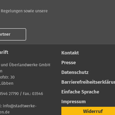
n Regelungen sowie unsere
rtner
rift
Kontakt
Presse
- und Überlandwerke GmbH
n
Datenschutz
fstr. 30
Barrierefreiheitserkläru
 Lübben
Einfache Sprache
3546 27790
/ Fax.: 03546
Impressum
l:
info@stadtwerke-
Widerruf
en.de