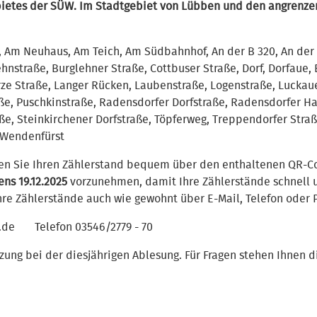
bietes der SÜW. Im Stadtgebiet von Lübben und den angrenzen
Am Neuhaus, Am Teich, Am Südbahnhof, An der B 320, An der
hnstraße, Burglehner Straße, Cottbuser Straße, Dorf, Dorfaue,
rze Straße, Langer Rücken, Laubenstraße, Logenstraße, Luckaue
ße, Puschkinstraße, Radensdorfer Dorfstraße, Radensdorfer H
ße, Steinkirchener Dorfstraße, Töpferweg, Treppendorfer Stra
 Wendenfürst
en Sie Ihren Zählerstand bequem über den enthaltenen QR-Cod
ens 19.12.2025
vorzunehmen, damit Ihre Zählerstände schnell 
hre Zählerstände auch wie gewohnt über E-Mail, Telefon oder P
.de
Telefon
03546/2779 - 70
zung bei der diesjährigen Ablesung. Für Fragen stehen Ihnen 