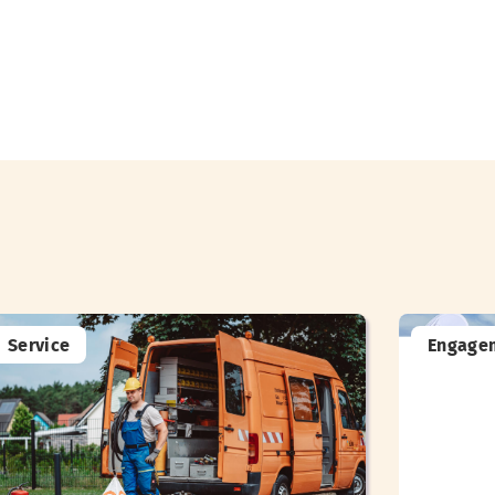
Service
Engage