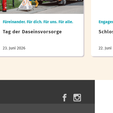
Füreinander. Für dich. Für uns. Für alle.
Engagem
Tag der Daseinsvorsorge
Schlo
23. Juni 2026
22. Juni